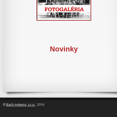
Novinky
©
Bach systems, s.r.o.
2016