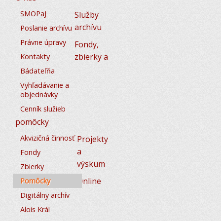
SMOPaJ
Služby
archívu
Poslanie archívu
Právne úpravy
Fondy,
zbierky a
Kontakty
Bádateľňa
Vyhľadávanie a
objednávky
Cenník služieb
pomôcky
Akvizičná činnosť
Projekty
a
Fondy
výskum
Zbierky
Online
Pomôcky
Digitálny archív
Alois Král