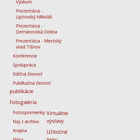
Výskum
Prezentácia -
Liptovský Mikuláš
Prezentácia -
Demänovská Dolina
Prezentácia - Mestský
úrad Tišnov
Konferencie
Spolupráca
Edičná činnosť
Publikačná činnosť
publikácie
Fotogaléria
Fotospomienky
Virtuálne
výstavy
Naj z archívu
Krajina
Užitočné
linky
Flóra