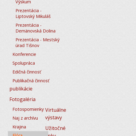
Výskum
Prezentácia -
Liptovský Mikuláš
Prezentácia -
Demänovská Dolina
Prezentácia - Mestský
úrad Tišnov
Konferencie
Spolupráca
Edičná činnosť
Publikačná činnosť
publikácie
Fotogaléria
Fotospomienky
Virtuálne
výstavy
Naj z archívu
Krajina
Užitočné
linky
Flóra