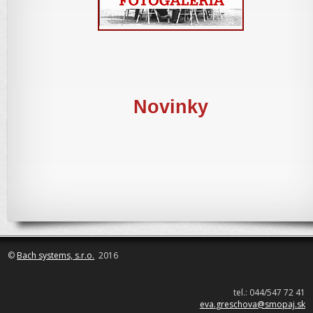
Novinky
©
Bach systems, s.r.o.
2016
tel.: 044/547 72 41
eva.
greschova@smopaj.sk