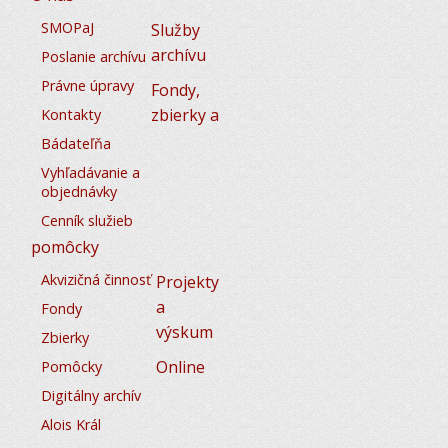
SMOPaJ
Služby
archívu
Poslanie archívu
Právne úpravy
Fondy,
zbierky a
Kontakty
Bádateľňa
Vyhľadávanie a
objednávky
Cenník služieb
pomôcky
Akvizičná činnosť
Projekty
a
Fondy
výskum
Zbierky
Online
Pomôcky
Digitálny archív
Alois Král