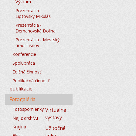
Výskum
Prezentácia -
Liptovský Mikuláš
Prezentácia -
Demänovská Dolina
Prezentácia - Mestský
úrad Tišnov
Konferencie
Spolupráca
Edičná činnosť
Publikačná činnosť
publikácie
Fotogaléria
Fotospomienky
Virtuálne
výstavy
Naj z archívu
Krajina
Užitočné
linky
Flóra