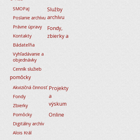
SMOPaJ
Služby
archívu
Poslanie archívu
Právne úpravy
Fondy,
zbierky a
Kontakty
Bádateľňa
Vyhľadávanie a
objednávky
Cenník služieb
pomôcky
Akvizičná činnosť
Projekty
a
Fondy
výskum
Zbierky
Online
Pomôcky
Digitálny archív
Alois Král